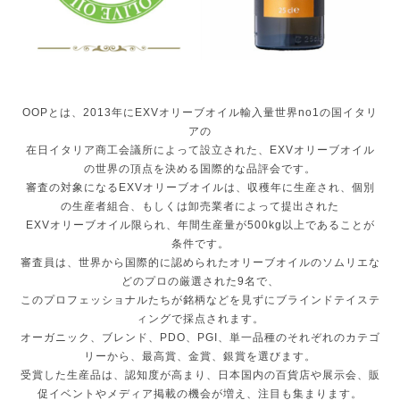
OOPとは、
2013年にEXVオリーブオイル輸入量世界no1の国イタリ
ア
の
在日イタリア商工会議所によって設立された、
EXVオリーブオイル
の世界の頂点を決める国際的な品評会です。
審査の対象になるEXVオリーブオイルは、収穫年に生産され、
個別
の生産者組合、もしくは卸売業者によって提出された
EXVオリーブオイル限られ、
年間生産量が500kg以上であることが
条件です。
審査員は、
世界から国際的に認められたオリーブオイルのソムリエな
どのプロ
の厳選された9名で、
このプロフェッショナルたちが銘柄などを見ずにブラインドテイス
テ
ィングで採点されます。
オーガニック、ブレンド、PDO、PGI、
単一品種のそれぞれのカテゴ
リーから、最高賞、金賞、
銀賞を選びます。
受賞した生産品は、認知度が高まり、日本国内の百貨店や展示会、
販
促イベントやメディア掲載の機会が増え、注目も集まります。