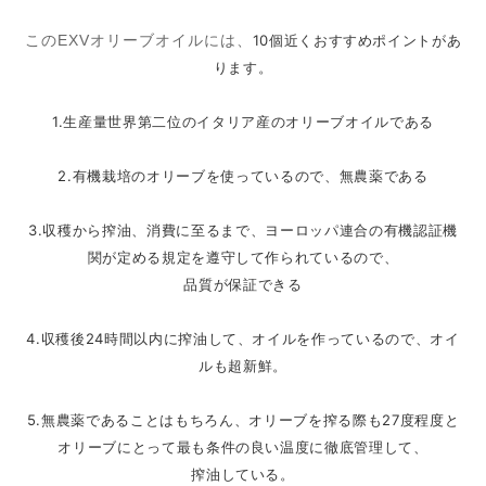
このEXVオリーブオイルには、
10個近くおすすめポイントがあ
ります。
1.生産量世界第二位のイタリア産のオリーブオイルである
2.有機栽培のオリーブを使っているので、無農薬である
3.収穫から搾油、消費に至るまで、
ヨーロッパ連合の有機認証機
関が定める規定を遵守して作られてい
るので、
品質が保証できる
4.収穫後24時間以内に搾油して、オイルを作っているので、
オイ
ルも超新鮮。
5.無農薬であることはもちろん、
オリーブを搾る際も27度程度と
オリーブにとって最も条件の良い
温度に徹底管理して、
搾油している。