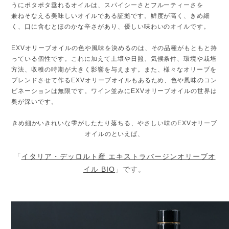
うにポタポタ垂れるオイルは、スパイシーさとフルーティーさを
兼ねそなえる美味しいオイルである証拠です。鮮度が高く、きめ細
く、口に含むとほのかな辛さがあり、優しい味わいのオイルです。
EXVオリーブオイルの色や風味を決めるのは、その品種がもともと持
っている個性です。これに加えて土壌や日照、気候条件、環境や栽培
方法、収穫の時期が大きく影響を与えます。また、様々なオリーブを
ブレンドさせて作るEXVオリーブオイルもあるため、色や風味のコン
ビネーションは無限です。ワイン並みにEXVオリーブオイルの世界は
奥が深いです。
きめ細かいきれいな雫がしたたり落ちる、やさしい味のEXVオリーブ
オイルのといえば、
「
イタリア・デッロルト産 エキストラバージンオリーブオ
イル BIO
」です。