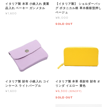
イタリア製 本革 小銭入れ 貴重
【イタリア製】 ショルダーバッ
品入れ ベーキー ガンメタル
グ ボタニカル柄 草木模様型押し
ベージュ
¥1,600
¥8,000
SOLD OUT
イタリア製 財布 小銭入れ コイ
イタリア製 本革 長財布 財布 オ
ンケース ライトパープル
リンダ イエロー 黄色
¥1,600
¥6,300
(30%OFF)
SOLD OUT