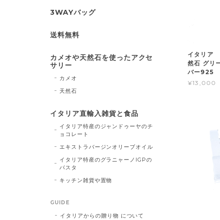
3WAYバッグ
送料無料
イタリア 
カメオや天然石を使ったアクセ
然石 グリ
サリー
バー92
カメオ
¥13,000
天然石
イタリア直輸入雑貨と食品
イタリア特産のジャンドゥーヤのチ
ョコレート
エキストラバージンオリーブオイル
イタリア特産のグラニャーノIGPの
パスタ
キッチン雑貨や置物
GUIDE
イタリアからの贈り物 について