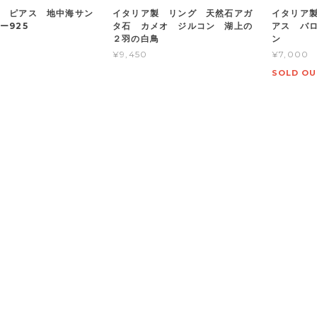
 ピアス 地中海サン
イタリア製 リング 天然石アガ
イタリア
バー925
タ石 カメオ ジルコン 湖上の
アス バ
２羽の白鳥
ン
¥9,450
¥7,000
SOLD OU