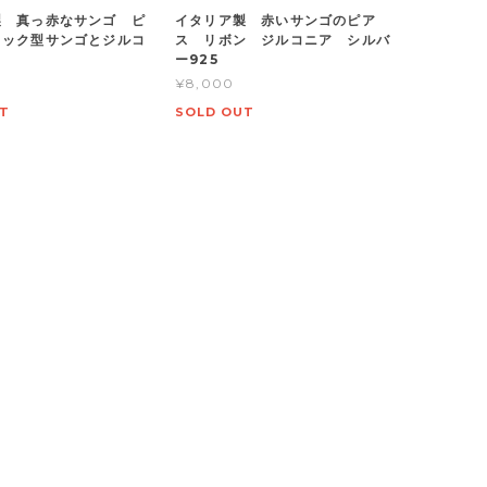
製 真っ赤なサンゴ ピ
イタリア製 赤いサンゴのピア
ロック型サンゴとジルコ
ス リボン ジルコニア シルバ
ー925
¥8,000
T
SOLD OUT