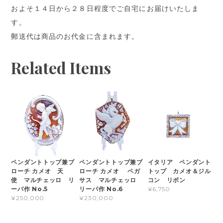
およそ１４日から２８日程度でご自宅にお届けいたしま
す。
郵送代は商品のお代金に含まれます。
Related Items
ペンダントトップ兼ブ
ペンダントトップ兼ブ
イタリア ペンダント
ローチ カメオ 天
ローチ カメオ ペガ
トップ カメオ＆ジル
使 マルチェッロ リ
サス マルチェッロ
コン リボン
ーパ作 No.5
リーパ作 No.6
¥6,750
¥250,000
¥230,000