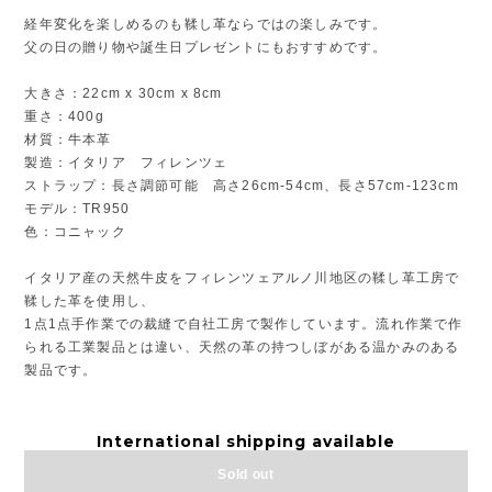
経年変化を楽しめるのも鞣し革ならではの楽しみです。
父の日の贈り物や誕生日プレゼントにもおすすめです。
大きさ：22cm x 30cm x 8cm
重さ：400g
材質：牛本革
製造：イタリア フィレンツェ
ストラップ：長さ調節可能 高さ26cm-54cm、長さ57cm-123cm
モデル：TR950
色：コニャック
イタリア産の天然牛皮をフィレンツェアルノ川地区の鞣し革工房で
鞣した革を使用し、
1点1点手作業での裁縫で自社工房で製作しています。流れ作業で作
られる工業製品とは違い、天然の革の持つしぼがある温かみのある
製品です。
International shipping available
Sold out