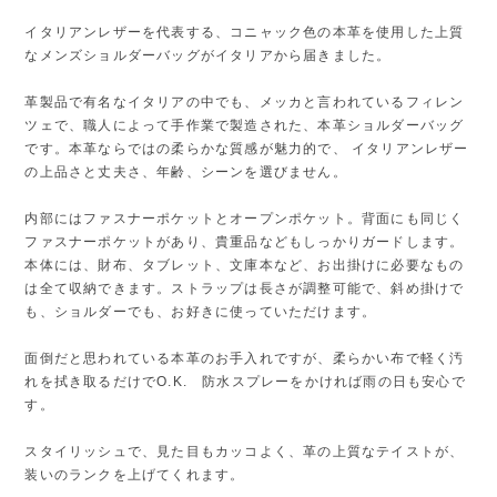
イタリアンレザーを代表する、コニャック色の本革を使用した上質
なメンズショルダーバッグがイタリアから届きました。
革製品で有名なイタリアの中でも、メッカと言われているフィレン
ツェで、職人によって手作業で製造された、本革ショルダーバッグ
です。本革ならではの柔らかな質感が魅力的で、 イタリアンレザー
の上品さと丈夫さ、年齢、シーンを選びません。
内部にはファスナーポケットとオープンポケット。背面にも同じく
ファスナーポケットがあり、貴重品などもしっかりガードします。
本体には、財布、タブレット、文庫本など、お出掛けに必要なもの
は全て収納できます。ストラップは長さが調整可能で、斜め掛けで
も、ショルダーでも、お好きに使っていただけます。
面倒だと思われている本革のお手入れですが、柔らかい布で軽く汚
れを拭き取るだけでO.K. 防水スプレーをかければ雨の日も安心で
す。
スタイリッシュで、見た目もカッコよく、革の上質なテイストが、
装いのランクを上げてくれます。