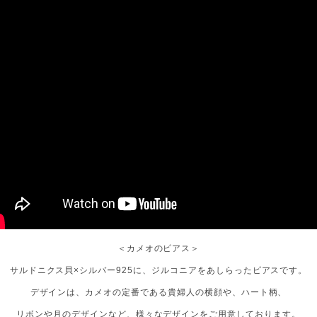
＜カメオのピアス＞
サルドニクス貝×シルバー925に、ジルコニアをあしらったピアスです。
デザインは、カメオの定番である貴婦人の横顔や、ハート柄、
リボンや月のデザインなど、様々なデザインをご用意しております。