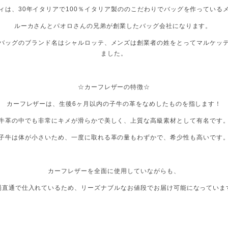
ィは、30年イタリアで100％イタリア製ののこだわりでバッグを作っている
ルーカさんとパオロさんの兄弟が創業したバッグ会社になります。
バッグのブランド名はシャルロッテ、メンズは創業者の姓をとってマルケッ
ました。
☆カーフレザーの特徴☆
カーフレザーは、生後6ヶ月以内の子牛の革をなめしたものを指します！
牛革の中でも非常にキメが滑らかで美しく、上質な高級素材として有名です
子牛は体が小さいため、一度に取れる革の量もわずかで、希少性も高いです
カーフレザーを全面に使用していながらも、
場直通で仕入れているため、リーズナブルなお値段でお届け可能になっていま