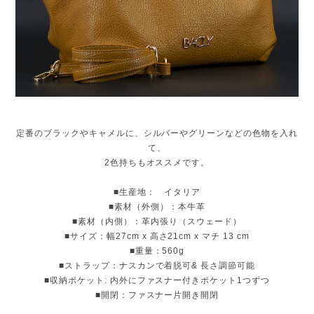
定番のブラックやキャメルに、シルバーやグリーンなどの色物を入れ
て、
2色持ちもオススメです。
■生産地： イタリア
■素材（外側）：本牛革
■素材（内側）：革内張り（スウェード）
■サイズ：幅27cm x 高さ21cm x マチ 13 cm
■重量：560g
■ストラップ：ナスカンで着脱可& 長さ調節可能
■収納ポケット: 内外にファスナー付きポケット1つずつ
■開閉：ファスナー片開き開閉