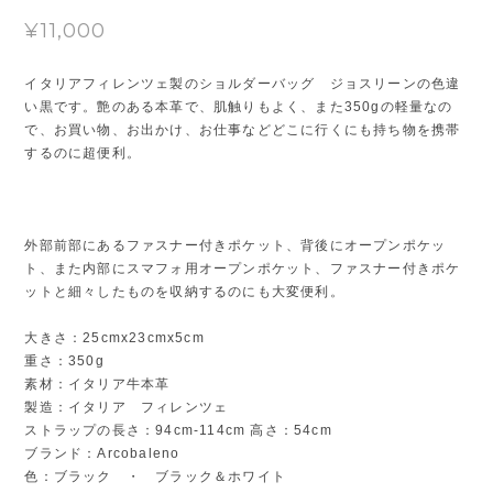
¥11,000
イタリアフィレンツェ製のショルダーバッグ ジョスリーンの色違
い黒です。艶のある本革で、肌触りもよく、また350gの軽量なの
で、お買い物、お出かけ、お仕事などどこに行くにも持ち物を携帯
するのに超便利。
外部前部にあるファスナー付きポケット、背後にオープンポケッ
ト、また内部にスマフォ用オープンポケット、ファスナー付きポケ
ットと細々したものを収納するのにも大変便利。
大きさ：25cmx23cmx5cm
重さ：350g
素材：イタリア牛本革
製造：イタリア フィレンツェ
ストラップの長さ：94cm-114cm 高さ：54cm
ブランド：Arcobaleno
色：ブラック ・ ブラック＆ホワイト