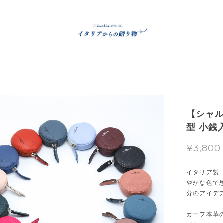
【シャル
型 小銭入
¥3,800
イタリア製
やかな色で
分のアイデ
カーフ本革