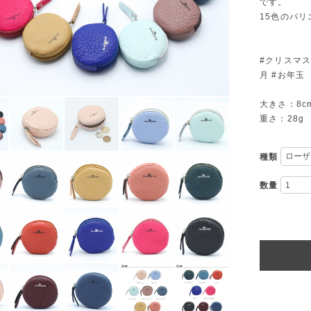
です。
15色のバ
#クリスマス
月 #お年玉
大きさ：8cm
重さ：28g
種類
数量