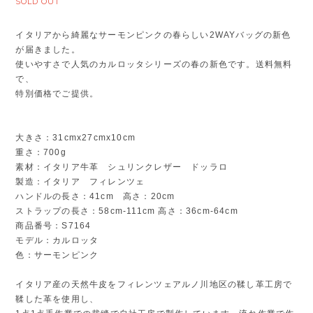
SOLD OUT
イタリアから綺麗なサーモンピンクの春らしい2WAYバッグの新色
が届きました。
使いやすさで人気のカルロッタシリーズの春の新色です。送料無料
で、
特別価格でご提供。
大きさ：31cmx27cmx10cm
重さ：700g
素材：イタリア牛革 シュリンクレザー ドッラロ
製造：イタリア フィレンツェ
ハンドルの長さ：41cm 高さ：20cm
ストラップの長さ：58cm-111cm 高さ：36cm-64cm
商品番号：S7164
モデル：カルロッタ
色：サーモンピンク
イタリア産の天然牛皮をフィレンツェアルノ川地区の鞣し革工房で
鞣した革を使用し、