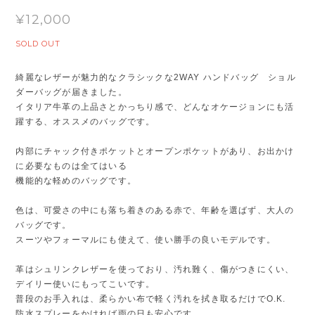
¥12,000
SOLD OUT
綺麗なレザーが魅力的なクラシックな2WAY ハンドバッグ ショル
ダーバッグが届きました。
イタリア牛革の上品さとかっちり感で、どんなオケージョンにも活
躍する、オススメのバッグです。
内部にチャック付きポケットとオープンポケットがあり、お出かけ
に必要なものは全てはいる
機能的な軽めのバッグです。
色は、可愛さの中にも落ち着きのある赤で、年齢を選ばず、大人の
バッグです。
スーツやフォーマルにも使えて、使い勝手の良いモデルです。
革はシュリンクレザーを使っており、汚れ難く、傷がつきにくい、
デイリー使いにもってこいです。
普段のお手入れは、柔らかい布で軽く汚れを拭き取るだけでO.K.
防水スプレーをかければ雨の日も安心です。