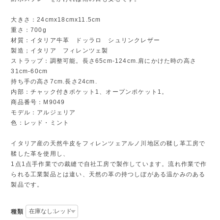
大きさ：24cmx18cmx11.5cm
重さ：700g
材質：イタリア牛革 ドッラロ シュリンクレザー
製造；イタリア フィレンツェ製
ストラップ：調整可能。長さ65cm-124cm.肩にかけた時の高さ
31cm-60cm
持ち手の高さ7cm.長さ24cm.
内部：チャック付きポケット1、オープンポケット1。
商品番号：M9049
モデル：アルジェリア
色：レッド・ミント
イタリア産の天然牛皮をフィレンツェアルノ川地区の鞣し革工房で
鞣した革を使用し、
1点1点手作業での裁縫で自社工房で製作しています。流れ作業で作
られる工業製品とは違い、天然の革の持つしぼがある温かみのある
製品です。
種類