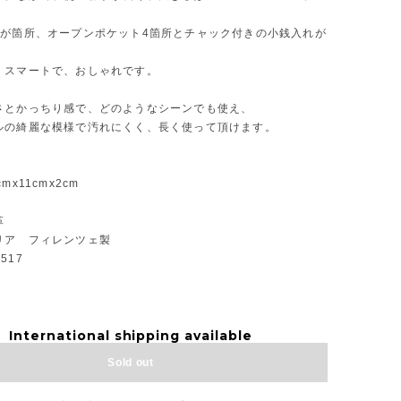
8が箇所、オープンポケット4箇所とチャック付きの小銭入れが
くスマートで、おしゃれです。
さとかっちり感で、どのようなシーンでも使え、
ルの綺麗な模様で汚れにくく、長く使って頂けます。
mx11cmx2cm
革
リア フィレンツェ製
517
International shipping available
Sold out