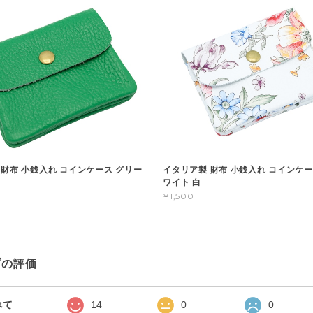
 財布 小銭入れ コインケース グリー
イタリア製 財布 小銭入れ コインケー
ワイト 白
¥1,500
プの評価
べて
14
0
0