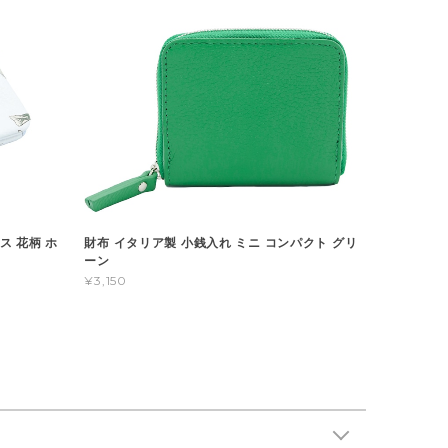
ス 花柄 ホ
財布 イタリア製 小銭入れ ミニ コンパクト グリ
ーン
¥3,150