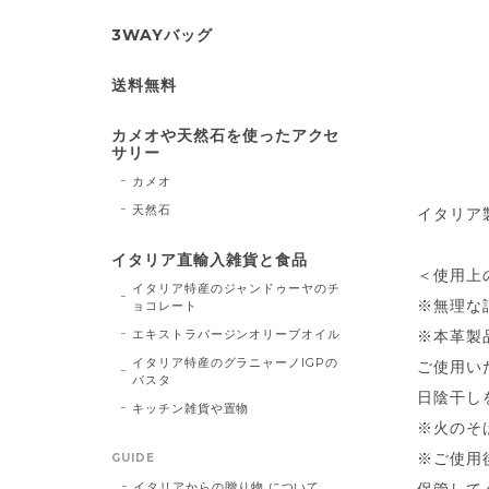
3WAYバッグ
送料無料
カメオや天然石を使ったアクセ
サリー
カメオ
天然石
イタリア
イタリア直輸入雑貨と食品
＜使用上
イタリア特産のジャンドゥーヤのチ
※無理な
ョコレート
エキストラバージンオリーブオイル
※本革製
イタリア特産のグラニャーノIGPの
ご使用い
パスタ
日陰干し
キッチン雑貨や置物
※火のそ
※ご使用
GUIDE
イタリアからの贈り物 について