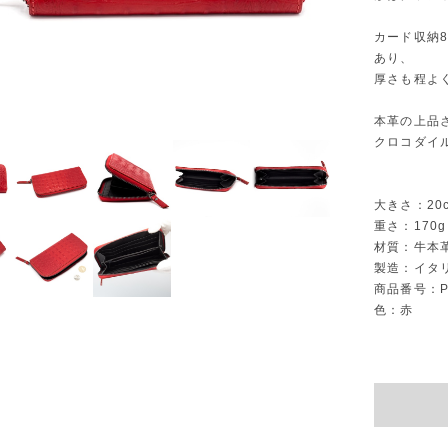
カード収納
あり、
厚さも程よ
本革の上品
クロコダイ
大きさ：20c
重さ：170g
材質：牛本
製造：イタ
商品番号：P
色：赤